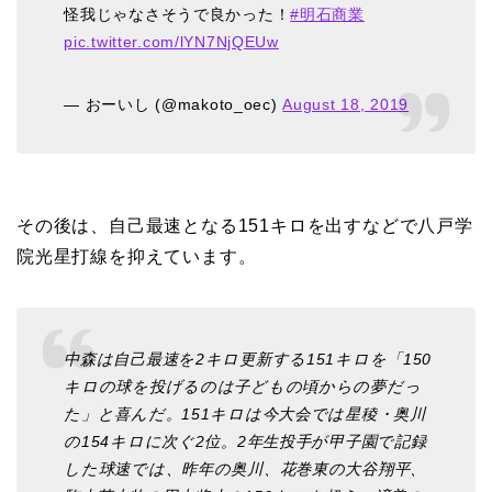
怪我じゃなさそうで良かった！
#明石商業
pic.twitter.com/lYN7NjQEUw
— おーいし (@makoto_oec)
August 18, 2019
その後は、自己最速となる151キロを出すなどで八戸学
院光星打線を抑えています。
中森は自己最速を2キロ更新する151キロを「150
キロの球を投げるのは子どもの頃からの夢だっ
た」と喜んだ。151キロは今大会では星稜・奥川
の154キロに次ぐ2位。2年生投手が甲子園で記録
した球速では、昨年の奥川、花巻東の大谷翔平、