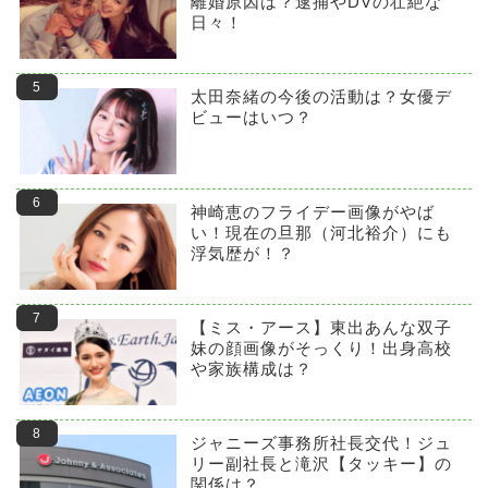
離婚原因は？逮捕やDVの壮絶な
日々！
太田奈緒の今後の活動は？女優デ
ビューはいつ？
神崎恵のフライデー画像がやば
い！現在の旦那（河北裕介）にも
浮気歴が！？
【ミス・アース】東出あんな双子
妹の顔画像がそっくり！出身高校
や家族構成は？
ジャニーズ事務所社長交代！ジュ
リー副社長と滝沢【タッキー】の
関係は？