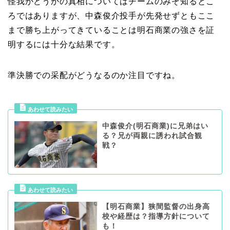
怪我かどうかの真相についてはチームのみぞ知るとこ
ろではありますが、中森俊介投手が先発せずともここ
まで勝ち上がってきていることは明石商業の強さを証
明するには十分な結果です。
準決勝での采配がどうなるのか注目ですね。
中森俊介(明石商業)に兄弟はい
る？兄が両親に誘われ試合観
戦？
【明石商業】狭間監督の出身高
校や経歴は？指導方針について
も！