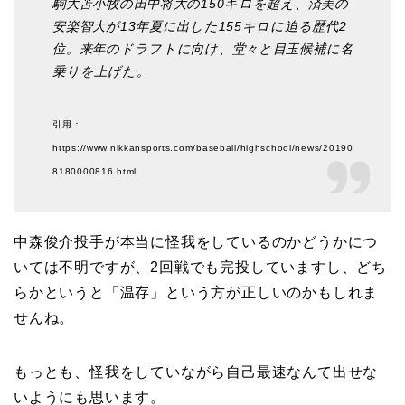
駒大苫小牧の田中将大の150キロを超え、済美の
安楽智大が13年夏に出した155キロに迫る歴代2
位。来年のドラフトに向け、堂々と目玉候補に名
乗りを上げた。
引用：
https://www.nikkansports.com/baseball/highschool/news/20190
8180000816.html
中森俊介投手が本当に怪我をしているのかどうかにつ
いては不明ですが、2回戦でも完投していますし、どち
らかというと「温存」という方が正しいのかもしれま
せんね。
もっとも、怪我をしていながら自己最速なんて出せな
いようにも思います。