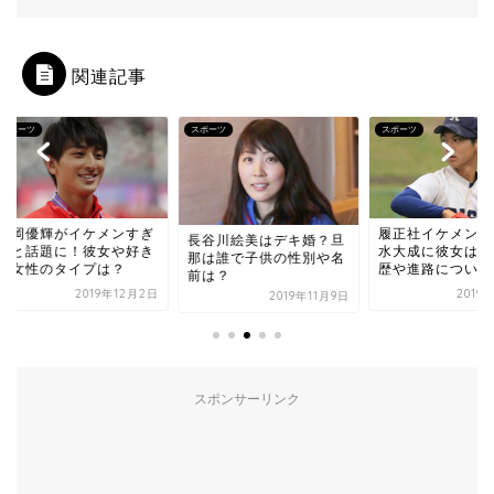
関連記事
ーツ
スポーツ
スポーツ
岡優輝がイケメンすぎ
履正社イケメンエー
長谷川絵美はデキ婚？旦
と話題に！彼女や好き
水大成に彼女はいる
那は誰で子供の性別や名
女性のタイプは？
歴や進路についても
前は？
2019年12月2日
2019年8
2019年11月9日
スポンサーリンク