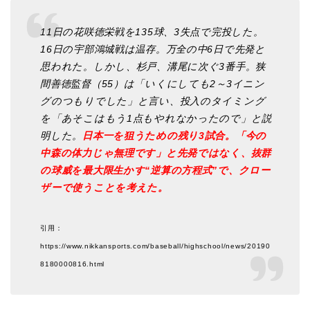
11日の花咲徳栄戦を135球、3失点で完投した。
16日の宇部鴻城戦は温存。万全の中6日で先発と
思われた。しかし、杉戸、溝尾に次ぐ3番手。狭
間善徳監督（55）は「いくにしても2～3イニン
グのつもりでした」と言い、投入のタイミング
を「あそこはもう1点もやれなかったので」と説
明した。
日本一を狙うための残り3試合。「今の
中森の体力じゃ無理です」と先発ではなく、抜群
の球威を最大限生かす“逆算の方程式”で、クロー
ザーで使うことを考えた。
引用：
https://www.nikkansports.com/baseball/highschool/news/20190
8180000816.html