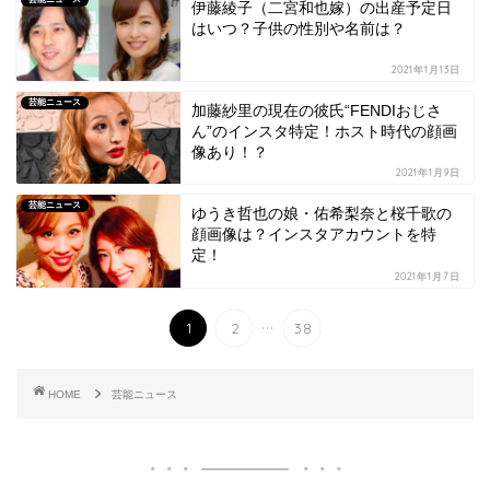
伊藤綾子（二宮和也嫁）の出産予定日
はいつ？子供の性別や名前は？
2021年1月13日
芸能ニュース
加藤紗里の現在の彼氏“FENDIおじさ
ん”のインスタ特定！ホスト時代の顔画
像あり！？
2021年1月9日
芸能ニュース
ゆうき哲也の娘・佑希梨奈と桜千歌の
顔画像は？インスタアカウントを特
定！
2021年1月7日
...
1
2
38
HOME
芸能ニュース