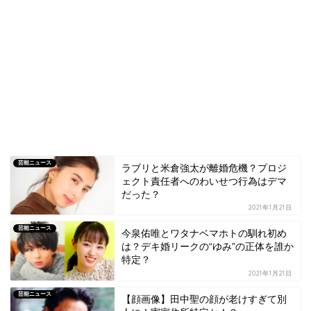
芸能ニュース
ラブリと米倉強太が離婚危機？プロジ
ェクト責任者へのわいせつ行為はデマ
だった？
2021年1月21日
芸能ニュース
今泉佑唯とワタナベマホトの馴れ初め
は？デキ婚リークの“ゆみ”の正体を誰か
特定？
2021年1月21日
芸能ニュース
【顔画像】田中聖の顔が老けすぎて別