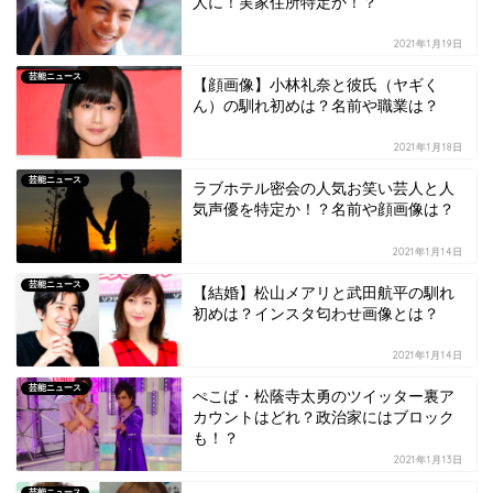
人に！実家住所特定か！？
2021年1月19日
芸能ニュース
【顔画像】小林礼奈と彼氏（ヤギく
ん）の馴れ初めは？名前や職業は？
2021年1月18日
芸能ニュース
ラブホテル密会の人気お笑い芸人と人
気声優を特定か！？名前や顔画像は？
2021年1月14日
芸能ニュース
【結婚】松山メアリと武田航平の馴れ
初めは？インスタ匂わせ画像とは？
2021年1月14日
芸能ニュース
ぺこぱ・松蔭寺太勇のツイッター裏ア
カウントはどれ？政治家にはブロック
も！？
2021年1月13日
芸能ニュース