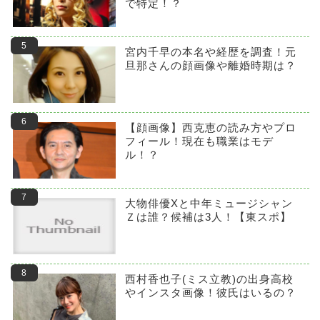
で特定！？
宮内千早の本名や経歴を調査！元
旦那さんの顔画像や離婚時期は？
【顔画像】西克恵の読み方やプロ
フィール！現在も職業はモデ
ル！？
大物俳優Xと中年ミュージシャン
Ｚは誰？候補は3人！【東スポ】
西村香也子(ミス立教)の出身高校
やインスタ画像！彼氏はいるの？