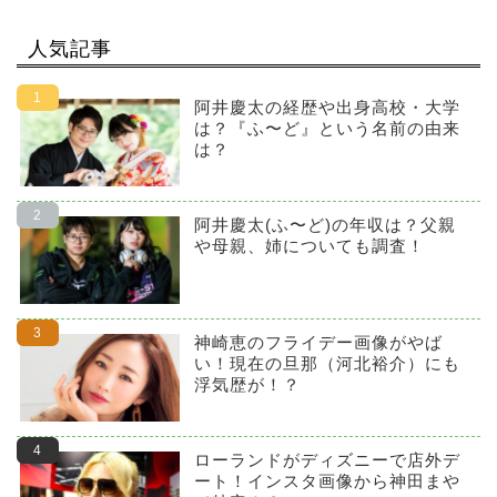
人気記事
阿井慶太の経歴や出身高校・大学
は？『ふ〜ど』という名前の由来
は？
阿井慶太(ふ〜ど)の年収は？父親
や母親、姉についても調査！
神崎恵のフライデー画像がやば
い！現在の旦那（河北裕介）にも
浮気歴が！？
ローランドがディズニーで店外デ
ート！インスタ画像から神田まや