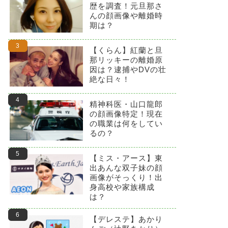
歴を調査！元旦那さ
んの顔画像や離婚時
期は？
【くらん】紅蘭と旦
那リッキーの離婚原
因は？逮捕やDVの壮
絶な日々！
精神科医・山口龍郎
の顔画像特定！現在
の職業は何をしてい
るの？
【ミス・アース】東
出あんな双子妹の顔
画像がそっくり！出
身高校や家族構成
は？
【デレステ】あかり