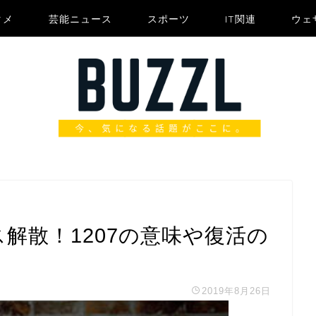
タメ
芸能ニュース
スポーツ
IT関連
ウェ
ス解散！1207の意味や復活の
2019年8月26日