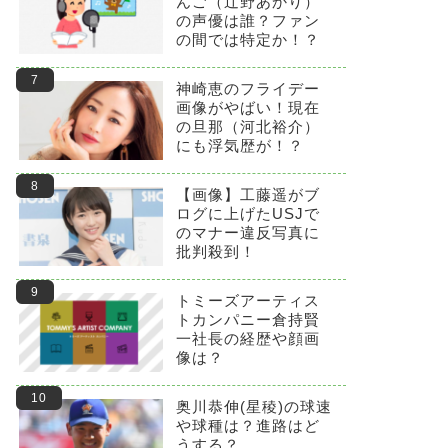
んご（辻野あかり）
の声優は誰？ファン
の間では特定か！？
神崎恵のフライデー
画像がやばい！現在
の旦那（河北裕介）
にも浮気歴が！？
【画像】工藤遥がブ
ログに上げたUSJで
のマナー違反写真に
批判殺到！
トミーズアーティス
トカンパニー倉持賢
一社長の経歴や顔画
像は？
奥川恭伸(星稜)の球速
や球種は？進路はど
うする？