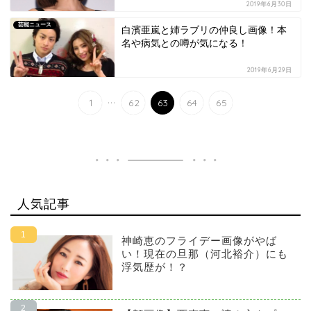
2019年6月30日
芸能ニュース
白濱亜嵐と姉ラブリの仲良し画像！本
名や病気との噂が気になる！
2019年6月29日
...
1
62
63
64
65
人気記事
神崎恵のフライデー画像がやば
い！現在の旦那（河北裕介）にも
浮気歴が！？