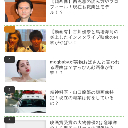
【顔画像】西克恵の読み方やプロ
フィール！現在も職業はモデ
ル！？
【動画有】古川優奈と馬場海河の
炎上したインスタライブ映像の内
容がやばい！
megbabyが実物おばさんと言われ
る理由は？すっぴん顔画像が衝
撃！？
精神科医・山口龍郎の顔画像特
定！現在の職業は何をしている
の？
映画賞受賞の大物俳優Xは窪塚洋
介！？沢尻エリカとの関係は？