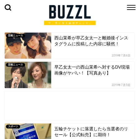
芸能ニュース
西山茉希が早乙女太一と離婚後インス
タグラムに投稿した内容に騒然！
2019年7月6日
芸能ニュース
早乙女太一の西山茉希へ対するDV現場
画像がヤバい！【写真あり】
2019年7月3日
スポーツ
五輪チケットに落選したら当選者のリ
セール【公式転売】に期待！