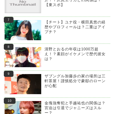
【東スポ】
【チート】ユナ役・横田真悠の経
歴やプロフィールは？二重はアイ
プチ？
清野とおるの年収は1000万超
え！？素顔がイケメンで歴代彼女
は？
ザブングル加藤歩の家の場所は三
軒茶屋！謹慎処分で豪邸のローン
が心配
金塊強奪犯と手越祐也の関係は？
宮迫は引退でジャニーズはスル
ー？