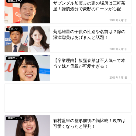
芸能ニュース
ザブングル加藤歩の家の場所は三軒茶
屋！謹慎処分で豪邸のローンが心配
2019年7月1日
スポーツ
菊池雄星の子供の性別や名前は？嫁の
深津瑠美はあげまんと話題！
2019年7月1日
芸能ニュース
【卒業理由】飯窪春菜は不人気って本
当？妹と母親が可愛すぎる！
2019年7月1日
芸能ニュース
有村藍里の整形前後の顔比較！現在は
可愛くなったと評判！