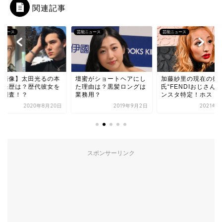
関連記事
ニュース
芸能ニュース
芸能ニュース
蜜がショートヘアにし
加藤紗里の現在の彼
神田沙也加はB専？
理由は？黒髪ロングは
氏“FENDIおじさん”のイ
那の村田充と新彼氏
務用？
ンスタ特定！ホスト時...
山大河の顔画像まと
2019年9月2日
2021年1月9日
2019年1
スポンサーリンク