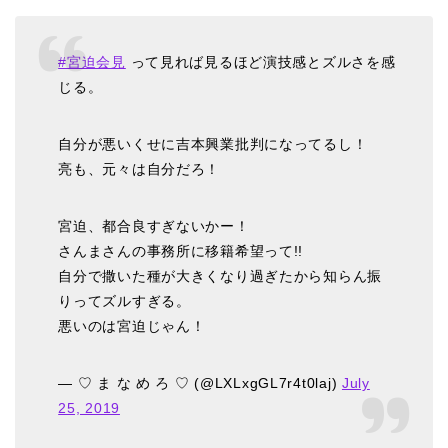
#宮迫会見
って見れば見るほど演技感とズルさを感
じる。
自分が悪いくせに吉本興業批判になってるし！
亮も、元々は自分だろ！
宮迫、都合良すぎないかー！
さんまさんの事務所に移籍希望って!!
自分で撒いた種が大きくなり過ぎたから知らん振
りってズルすぎる。
悪いのは宮迫じゃん！
— ♡ ま な め ろ ♡ (@LXLxgGL7r4t0laj)
July
25, 2019