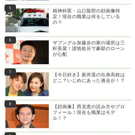
精神科医・山口龍郎の顔画像特
定！現在の職業は何をしている
の？
ザブングル加藤歩の家の場所は三
軒茶屋！謹慎処分で豪邸のローン
が心配
【今日好き】新井遥の出身高校は
どこ？いじめにあった過去が！？
【顔画像】西克恵の読み方やプロ
フィール！現在も職業はモデ
ル！？