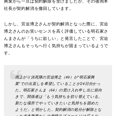
興業から一旦は契約解除を受けましたが、その後岡本
社長が契約解消を撤回しています。
しかし、宮迫博之さんが契約解消となった際に、宮迫
博之さんのお笑いセンスを高く評価している明石家さ
んまさんが「うちに欲しい」と発言したことで、宮迫
博之さんもそっちへ行く気持ちが固まっているようで
す。
雨上がり決死隊の宮迫博之（49）が“明石家興
業”での出直しを希望していることが24日分かっ
た。明石家さんま（64）の受け入れ申し出に前向
きで、関係者は「もう気持ちを切り替えている。
新たな場所でやっていきたいと気持ちを固めた
ようだ」と明かした。契約解消の処分が解除とな
った吉本興業からの復帰ラブコールには応えな