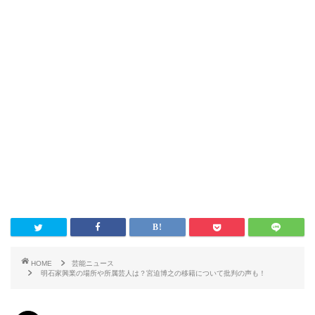
HOME
芸能ニュース
明石家興業の場所や所属芸人は？宮迫博之の移籍について批判の声も！