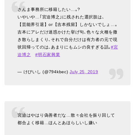
さんま事務所に移籍したい…｡?
いやいや…｢宮迫博之｣に残された選択肢は､
【芸能界引退】or【吉本残留】しかないでしょ…｡
吉本にアレだけ迷惑かけた挙げ句､色々な火種を撒
き散らしまくり､それで自分だけは有力者の元で現
状回帰ってのは､あまりにもムシの良すぎる話｡
#宮
迫博之
#明石家興業
— けびいし (@794kbec)
July 25, 2019
宮迫はやはり偽善者だな…散々会社を振り回して
都合よく移籍…ほんとあほらしいし嫌い