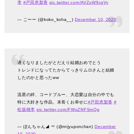
李
#戸田恵梨香
pic.twitter.com/AVZoW9cgVy
— こーー (@koko_koha__)
December 10, 2020
遅くなりましたがとだえり結婚おめでとう
トレンドになってたからてっきりムロさんと結婚
したのかと思ったww
流星の絆、コードブルー、大恋愛は自分の中でも
特に大好きな作品。末長くお幸せに
#戸田恵梨香
#
松坂桃李
pic.twitter.com/FWoZNFSmQq
— ぽんちゃん◢ ⁴⁶ (@mijyuponchan)
December
10, 2020