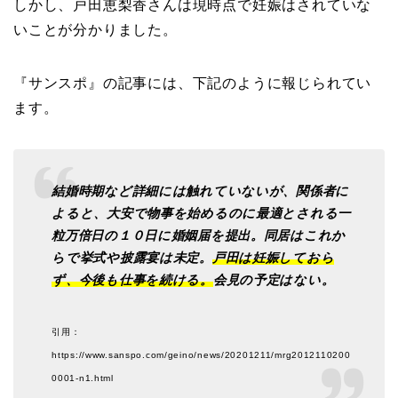
しかし、戸田恵梨香さんは現時点で妊娠はされていな
いことが分かりました。
『サンスポ』の記事には、下記のように報じられてい
ます。
結婚時期など詳細には触れていないが、関係者に
よると、大安で物事を始めるのに最適とされる一
粒万倍日の１０日に婚姻届を提出。同居はこれか
らで挙式や披露宴は未定。
戸田は妊娠しておら
ず、今後も仕事を続ける。
会見の予定はない。
引用：
https://www.sanspo.com/geino/news/20201211/mrg2012110200
0001-n1.html