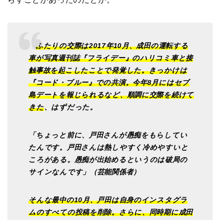
ふたりの交際は2017年10月、成田の運転する
車が写真週刊誌『フライデー』のハリコミ車と接
触事故を起こしたことで発覚した。きっかけは
『コード・ブルー』での共演。今年8月にはセブ
島デートを報じられるなど、順調に交際を続けて
きた
、はずだった。
「ちょっと前に、戸田さんが愚痴をもらしてい
たんです。戸田さんは熱しやすく冷めやすいと
ころがある。愚痴が出始めるというのは破局の
サインなんです」（芸能関係者）
そんな最中の10月、戸田は自身のインスタグラ
ムのすべての投稿を削除。さらに、同時期に成田