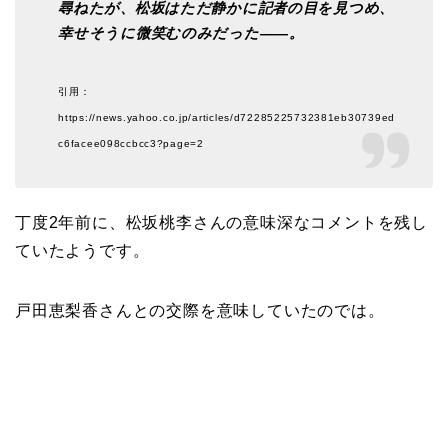
尋ねたが、松坂はただ静かに記者の目を見つめ、
幸せそうに微笑むのみだった――。
引用：
https://news.yahoo.co.jp/articles/d72285225732381eb30739ed
c6facee098ccbcc3?page=2
丁度2年前に、松坂桃李さんの意味深なコメントを残し
ていたようです。
戸田恵梨香さんとの交際を意味していたのでは。