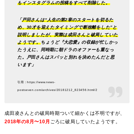
もインスタグラムの投稿をすべて削除した。
「
戸田さんは“人生の第2章のスタートを切るた
め、30才を迎えたタイミングで断捨離をした”と
説明しましたが、実際は成田さんと破局していた
ようです。
ちょうど『大恋愛』の収録が忙しかっ
たうえに、同時期に朝ドラのオファーも重なっ
た。戸田さんはスパッと別れを決めたんだと思
います」
引用：https://www.news-
postseven.com/archives/20181212_823456.html/2
成田凌さんとの破局時期ついて細かくは不明ですが、
2018年の8月〜10月
ごろに破局していたようです。