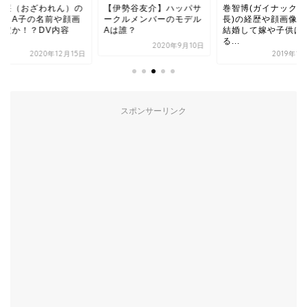
澤廉（おざわれん）の
【伊勢谷友介】ハッパサ
巻智博(ガイナックス
カノA子の名前や顔画
ークルメンバーのモデル
長)の経歴や顔画像は
特定か！？DV内容
Aは誰？
結婚して嫁や子供は
.
る...
2020年9月10日
2020年12月15日
2019年1
スポンサーリンク