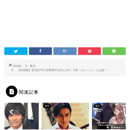
HOME
事件
【顔画像】道渕諒平が交際相手女性にDV！H美（タレント）とは誰？
関連記事
事件
事件