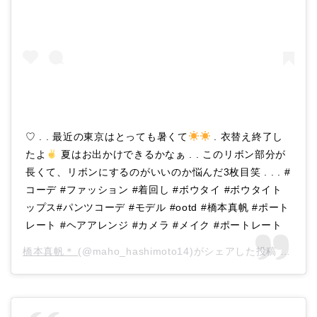
♡ . . 最近の東京はとっても暑くて
. 衣替え終了し
たよ
夏はお出かけできるかなぁ . . このリボン部分が
長くて、リボンにするのがいいのか悩んだ3枚目笑 . . . #
コーデ #ファッション #着回し #ボウタイ #ボウタイト
ップス#パンツコーデ #モデル #ootd #橋本真帆 #ポート
レート #ヘアアレンジ #カメラ #メイク #ポートレート
橋本真帆＊
(@maho_hashimoto14)がシェアした投稿 –
202