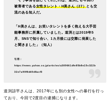
そう事情を話してくれたのは、道渕とも今回の
被害者である
女性タレント・H美さん（27）
とも交
流のある知人だ。
「H美さんは、お笑いタレントを多く抱える大手芸
能事務所に所属していました。道渕とは2019年5
月、SNSで知り合い、1カ月後には交際に発展した
と聞きました」（知人）
引用：
https://news.yahoo.co.jp/articles/a389661dfe85b8e15c322b
32e7a90f8d40d8acf3
道渕諒平さんは、2017年にも別の女性への暴行を行っ
ており、今回で2度目の逮捕になります。