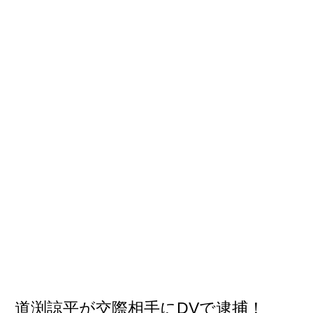
道渕諒平が交際相手にDVで逮捕！