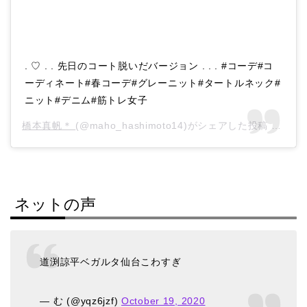
. ♡ . . 先日のコート脱いだバージョン . . . #コーデ#コ
ーディネート#春コーデ#グレーニット#タートルネック#
ニット#デニム#筋トレ女子
橋本真帆＊
(@maho_hashimoto14)がシェアした投稿 –
202
ネットの声
道渕諒平ベガルタ仙台こわすぎ
— む (@yqz6jzf)
October 19, 2020