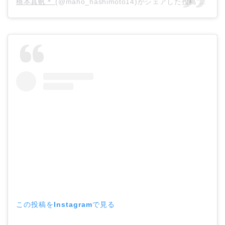
橋本真帆＊
(@maho_hashimoto14)がシェアした投稿 –
202
この投稿をInstagramで見る