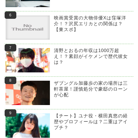
映画賞受賞の大物俳優Xは窪塚洋
介！？沢尻エリカとの関係は？
【東スポ】
清野とおるの年収は1000万超
え！？素顔がイケメンで歴代彼女
は？
ザブングル加藤歩の家の場所は三
軒茶屋！謹慎処分で豪邸のローン
が心配
【チート】ユナ役・横田真悠の経
歴やプロフィールは？二重はアイ
プチ？