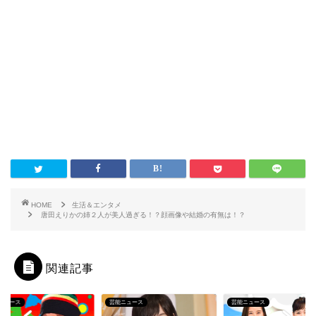
HOME
生活＆エンタメ
唐田えりかの姉２人が美人過ぎる！？顔画像や結婚の有無は！？
関連記事
ニュース
芸能ニュース
芸能ニュース