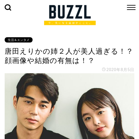
生活＆エンタメ
唐田えりかの姉２人が美人過ぎる！？
顔画像や結婚の有無は！？
2020年8月5日