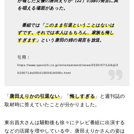
が報じた女優の唐田えりか（22）の姉の発言に異
を唱える場面があった。
番組では「
このまま引退ということはないは
ずです。それでは本人はもちろん、家族も悔し
すぎます
」という唐田の姉の発言を放送。
引用：
https://www.sponichi.co.jp/entertainment/news/2020/07/14/kiji/2
0200714s00041000416000c.html
「
唐田えりかの引退ない
」「
悔しすぎる
」と週刊誌の
取材時に答えていたことが分かりました。
東出昌大さんは騒動後も徐々にテレビ番組に出演する
などの活躍を増やしている中、唐田えりかさんの姿は