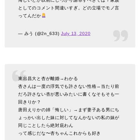
悔しいとか以前にしっかり謝罪すべきでは？家族
としてのコメント間違いすぎ。どの立場でモノ言
ってんだか
— みう (@2n_633)
July 13, 2020
東出昌大と杏が離婚→わかる
杏さんは一度の浮気でも許さない性格→当たり前
だろ許さない杏が悪いみたいに書くなそもそも一
回きりか？
唐田えりかの姉「悔しい」→まず妻子ある男にち
ょっかい出した妹に対してなんかないの私の妹が
同じことしたら絶対庇わん
って感じだな〜杏ちゃんこれからも好き