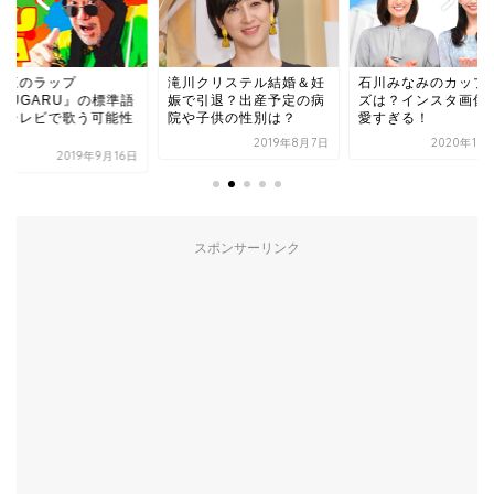
幾三のラップ
滝川クリステル結婚＆妊
石川みなみのカップ
TSUGARU』の標準語
娠で引退？出産予定の病
ズは？インスタ画像
！テレビで歌う可能性
院や子供の性別は？
愛すぎる！
？
2019年8月7日
2020年10
2019年9月16日
スポンサーリンク