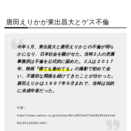
唐田えりかが東出昌大とゲス不倫
今年１月、東出昌大と唐田えりかとの不倫が明ら
かになり、日本社会を騒がせた。当時２人の所属
事務所は不倫を公式的に認めた。２人は２０１７
年、映画『
寝ても覚めても
』の撮影で初めて会
い、不適切な関係を続けてきたことが分かった。
唐田えりかは１９９７年９月まれで、当時は法的
に未成年者だった。
引用：
https://news.yahoo.co.jp/articles/4b1a9554e573a48e884a2da4
84c30120682c49cf