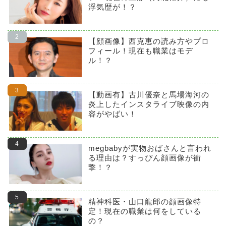
浮気歴が！？
【顔画像】西克恵の読み方やプロ
フィール！現在も職業はモデ
ル！？
【動画有】古川優奈と馬場海河の
炎上したインスタライブ映像の内
容がやばい！
megbabyが実物おばさんと言われ
る理由は？すっぴん顔画像が衝
撃！？
精神科医・山口龍郎の顔画像特
定！現在の職業は何をしている
の？