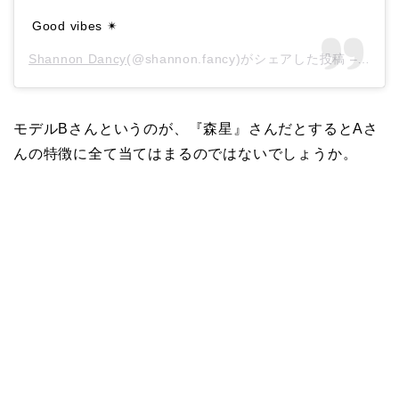
Good vibes ✴︎
Shannon Dancy
(@shannon.fancy)がシェアした投稿 –
201
モデルBさんというのが、『森星』さんだとするとAさ
んの特徴に全て当てはまるのではないでしょうか。