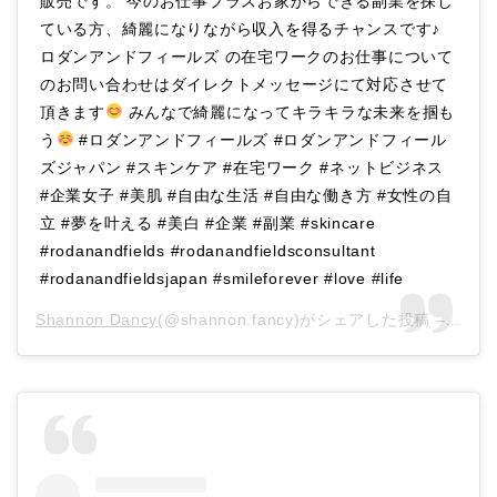
販売です。 今のお仕事プラスお家からできる副業を探し
ている方、綺麗になりながら収入を得るチャンスです♪
ロダンアンドフィールズ の在宅ワークのお仕事について
のお問い合わせはダイレクトメッセージにて対応させて
頂きます
みんなで綺麗になってキラキラな未来を掴も
う
#ロダンアンドフィールズ #ロダンアンドフィール
ズジャパン #スキンケア #在宅ワーク #ネットビジネス
#企業女子 #美肌 #自由な生活 #自由な働き方 #女性の自
立 #夢を叶える #美白 #企業 #副業 #skincare
#rodanandfields #rodanandfieldsconsultant
#rodanandfieldsjapan #smileforever #love #life
Shannon Dancy
(@shannon.fancy)がシェアした投稿 –
202