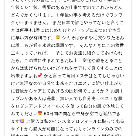
年後１０年後。需要のあるお仕事ですのでこれからどん
どんでかくなります。１年後の事を考えるだけでワクワ
クが止まりません。 まだ日本で誰もやってないと言うこ
とは何事も1番にはじめたひとがトップに立つので本当
に早い方が有利です。
シミそばかすや毛穴シワたるみ
は誰しもが通る永遠の課題です。 そんなときにこの救世
主をしっていれば、、そしてお友達に紹介してあげられ
たら。この世に生まれてきた以上、変化や歳をとること
からは逃げられないけどそれをケアして良くすることは
出来ますよね
かと言って毎回エステはとてもじゃない
けど無理なので自分で出来るだけエステに近い仕上がり
に普段からケアしてあげるのは如何でしょうか？ お肌ト
ラブルがある人は是非、無い人でも自分史上ベストな肌
をロダンアンドフィールズ を使って自分の肌で体験して
みてください
60日間の間なら中身が空でも返品でき
ます
ご購入は私のインスタプロフィールに貼ってある
サイトから購入が可能になっておりオンラインのみでの