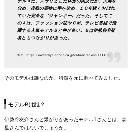
デルＡだ。スラリとした体形の美女だが、大麻を
含め、複数の薬物に手を染め、１０年近くおぼれ
ていた完全な〝ジャンキー〟だった。そしてこ
のＡは、ファッション誌やＣＭ、テレビ番組で活
躍する人気モデルＢと仲が良い。Ｂは伊勢谷容疑
者ともつながりがあった。
引用：https://www.tokyo-sports.co.jp/entame/news/2164488/
そのモデルは誰なのか、特徴を元に調べてみました。
モデルBは誰？
伊勢谷友介さんと繋がりがあったモデルBさんとは、森
星さんではないでしょうか。