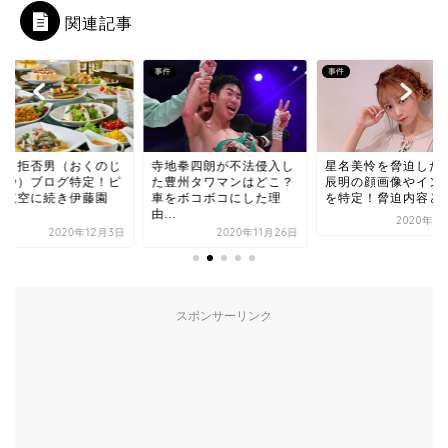
関連記事
事件
事件
スク拒否男（おくのじ
寺地拳四朗が不法侵入し
星名美怜を脅迫した
んや）ブログ特定！ピ
た豊州タワマンはどこ？
辰明の顔画像やイン
チ航空に続き伊藤園
車をボコボコにした理
を特定！脅迫内容と
.
由...
2020年9
2020年12月3日
2020年11月26日
スポンサーリンク