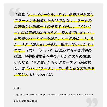
「通称〝
ハッパサークル〟です。伊勢谷が意図し
てサークルを結成したわけではなく、サークル
に関係ない周囲からの俗称ですが…。〝メンバ
ー〟には芸能人はもちろん一般人までいました。
伊勢谷がパーティーを開き、サークルに一人、ま
た一人と〝加入者〟が現れ、拡大していったよう
です」
（同） 「ハッパ」は言わずもがな大麻の
隠語。伊勢谷容疑者を中心としたクスリの友達、
いわゆる〝ヤク友〟たちがクローズド（閉鎖的
な）な
「ハッパサークル」で、夜な夜な大麻をキ
メていた
というわけだ。
引用：
https://news.yahoo.co.jp/articles/fc71b26a0e8a0cb2a098185a
143411ff6aa9dcee