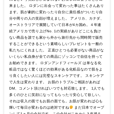
来ました。 ロダンに出会って変わった事はたくさんあり
ます。肌が劇的に変わったり自分に責任感がついたり自
分や周りの人の笑顔が増えました。 アメリカ、カナダ、
オーストラリアで展開していて日本が4カ国め。４年連
続アメリカで売り上げNo. 1の実績がありどこにも負け
ない商品を誰でも家から外から旅行先から間時間で販売
することができるという素晴らしいプレゼントを一般の
私たちにくれました。 正直ひとつも必要がない商品がな
いくらい私自身が全ての商品にゾッコンで自信を持って
お勧めできます。 ロダンアンドフィールズ は単なる化
粧品ではなく驚くほどの効果がある化粧品なので肌をよ
り良くしたい人には完璧なスキンケアです。 スキンケア
で人生は変わります。 お肌のトラブルご相談があれば
DM、コメント頂ければいつでも対応致します。 1人でも
多くのひとに笑顔になってもらったり安心して欲しい。
それは収入の面でもお肌の面でも。お肌が変われば心も
輝いて毎日が変わるのは絶対ですね
まだ日本でオープ
ンして1ヵ月の会社です。この会社がこれから３年後５