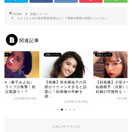
HOME
芸能ニュース
りゅうちぇるの追突事故現場はどこ？車種や事故の原因についても！
関連記事
ニュース
芸能ニュース
芸能ニュース
yone（兼子みよね）
【画像】有末麻祐子の旦
【顔画像】小室さや
路上ライブが衝撃！歌
那がイケメンすぎると話
結婚相手（旦那）は
まは父親譲り！？
題に！顔画像や年齢を
妊娠の可能性も！？
調...
2020年8月25日
2020年8
2019年11月29日
スポンサーリンク