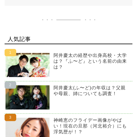
人気記事
阿井慶太の経歴や出身高校・大学
は？『ふ〜ど』という名前の由来
は？
阿井慶太(ふ〜ど)の年収は？父親
や母親、姉についても調査！
神崎恵のフライデー画像がやば
い！現在の旦那（河北裕介）にも
浮気歴が！？