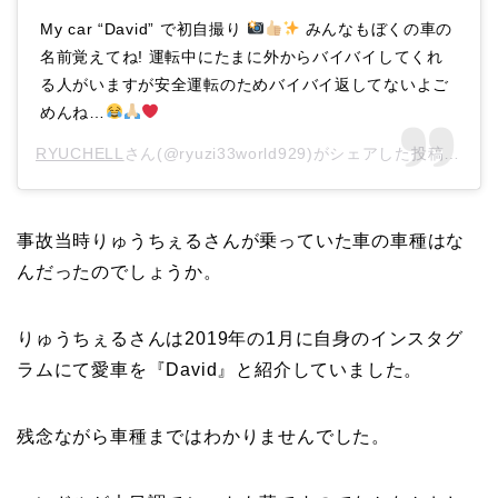
My car “David” で初自撮り
みんなもぼくの車の
名前覚えてね! 運転中にたまに外からバイバイしてくれ
る人がいますが安全運転のためバイバイ返してないよご
めんね…
RYUCHELL
さん(@ryuzi33world929)がシェアした投稿 –
20
事故当時りゅうちぇるさんが乗っていた車の車種はな
んだったのでしょうか。
りゅうちぇるさんは2019年の1月に自身のインスタグ
ラムにて愛車を『David』と紹介していました。
残念ながら車種まではわかりませんでした。