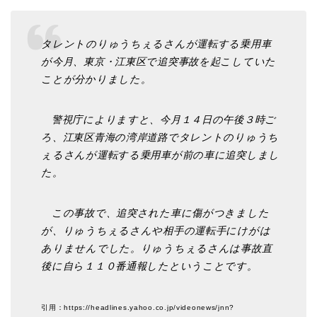
タレントのりゅうちぇるさんが運転する乗用車
が今月、東京・江東区で追突事故を起こしていた
ことが分かりました。
警視庁によりますと、今月１４日の午後３時ご
ろ、江東区青海の湾岸道路でタレントのりゅうち
ぇるさんが運転する乗用車が前の車に追突しまし
た。
この事故で、追突された車に傷がつきました
が、りゅうちぇるさんや相手の運転手にけがは
ありませんでした。りゅうちぇるさんは事故直
後に自ら１１０番通報したということです。
引用：https://headlines.yahoo.co.jp/videonews/jnn?