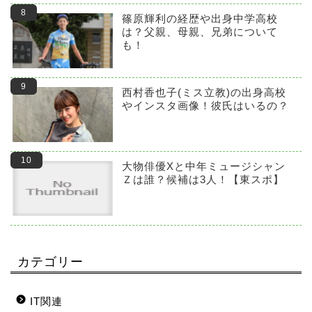
篠原輝利の経歴や出身中学高校
は？父親、母親、兄弟について
も！
西村香也子(ミス立教)の出身高校
やインスタ画像！彼氏はいるの？
大物俳優Xと中年ミュージシャン
Ｚは誰？候補は3人！【東スポ】
カテゴリー
IT関連