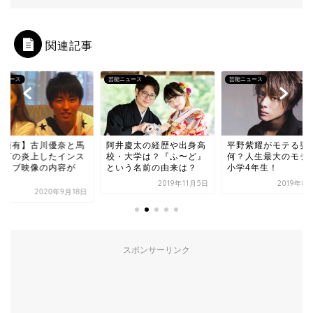
関連記事
ニュース
芸能ニュース
芸能ニュース
動画有】古川優奈と馬
阿井慶太の経歴や出身高
平野紫耀がモテる要
海河の炎上したインス
校・大学は？『ふ〜ど』
何？人生最大のモテ
ライブ映像の内容が
という名前の由来は？
小学4年生！
.
2019年11月5日
2019年8
2020年9月18日
スポンサーリンク