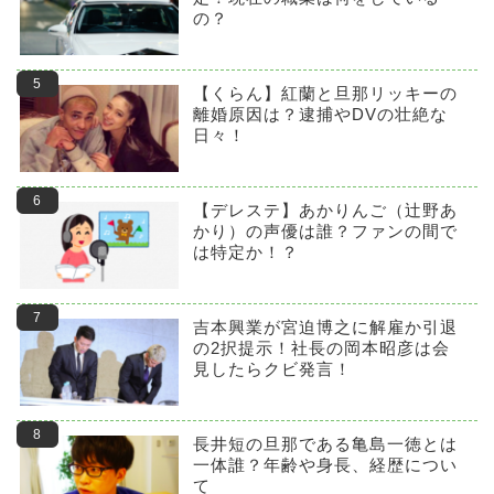
の？
【くらん】紅蘭と旦那リッキーの
離婚原因は？逮捕やDVの壮絶な
日々！
【デレステ】あかりんご（辻野あ
かり）の声優は誰？ファンの間で
は特定か！？
吉本興業が宮迫博之に解雇か引退
の2択提示！社長の岡本昭彦は会
見したらクビ発言！
長井短の旦那である亀島一徳とは
一体誰？年齢や身長、経歴につい
て