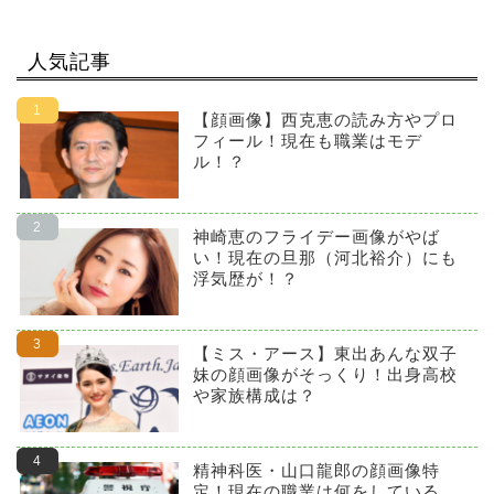
人気記事
【顔画像】西克恵の読み方やプロ
フィール！現在も職業はモデ
ル！？
神崎恵のフライデー画像がやば
い！現在の旦那（河北裕介）にも
浮気歴が！？
【ミス・アース】東出あんな双子
妹の顔画像がそっくり！出身高校
や家族構成は？
精神科医・山口龍郎の顔画像特
定！現在の職業は何をしている