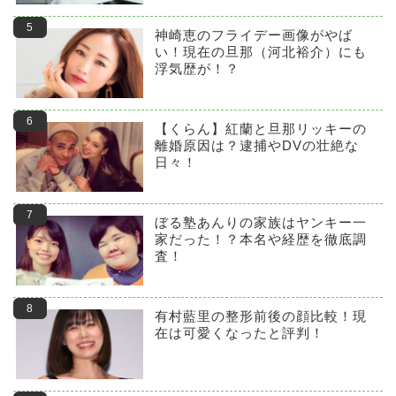
神崎恵のフライデー画像がやば
い！現在の旦那（河北裕介）にも
浮気歴が！？
【くらん】紅蘭と旦那リッキーの
離婚原因は？逮捕やDVの壮絶な
日々！
ぼる塾あんりの家族はヤンキー一
家だった！？本名や経歴を徹底調
査！
有村藍里の整形前後の顔比較！現
在は可愛くなったと評判！