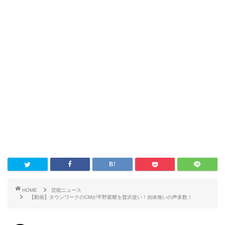
HOME
芸能ニュース
【動画】タウンワークのCMが平野紫耀を贅沢使い！勿体無いの声多数！