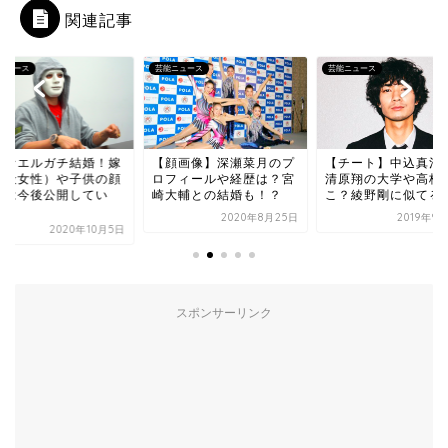
関連記事
ニュース
芸能ニュース
芸能ニュース
ファエルガチ結婚！嫁
【顔画像】深瀬菜月のプ
【チート】中込真治
一般女性）や子供の顔
ロフィールや経歴は？宮
清原翔の大学や高校
像は今後公開してい
崎大輔との結婚も！？
こ？綾野剛に似てる
.
2020年8月25日
2019年9
2020年10月5日
スポンサーリンク