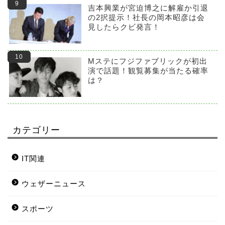
吉本興業が宮迫博之に解雇か引退
の2択提示！社長の岡本昭彦は会
見したらクビ発言！
Mステにフジファブリックが初出
演で話題！観覧募集が当たる確率
は？
カテゴリー
IT関連
ウェザーニュース
スポーツ