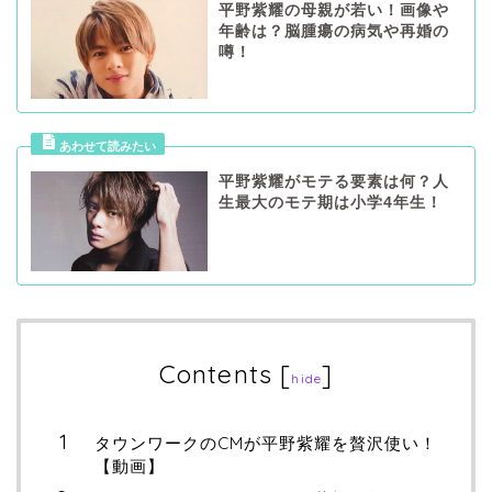
平野紫耀の母親が若い！画像や
年齢は？脳腫瘍の病気や再婚の
噂！
平野紫耀がモテる要素は何？人
生最大のモテ期は小学4年生！
Contents
[
]
hide
タウンワークのCMが平野紫耀を贅沢使い！
【動画】