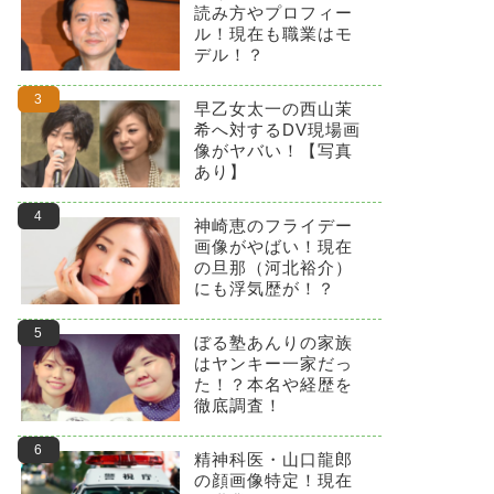
読み方やプロフィー
ル！現在も職業はモ
デル！？
早乙女太一の西山茉
希へ対するDV現場画
像がヤバい！【写真
あり】
神崎恵のフライデー
画像がやばい！現在
の旦那（河北裕介）
にも浮気歴が！？
ぼる塾あんりの家族
はヤンキー一家だっ
た！？本名や経歴を
徹底調査！
精神科医・山口龍郎
の顔画像特定！現在