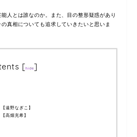
芸能人とは誰なのか。また、目の整形疑惑があり
その真相についても追求していきたいと思いま
tents
[
]
hide
１【遠野なぎこ】
２【高畑充希】