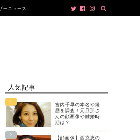
ザーニュース
人気記事
宮内千早の本名や経
歴を調査！元旦那さ
んの顔画像や離婚時
期は？
【顔画像】西克恵の