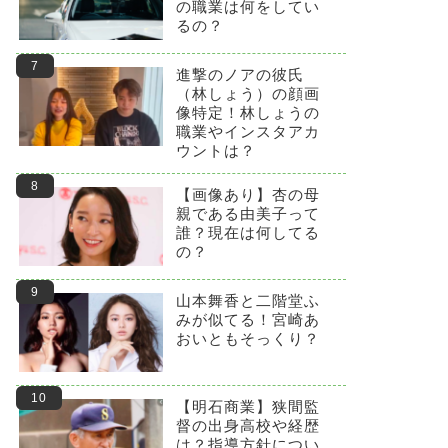
の職業は何をしてい
るの？
進撃のノアの彼氏
（林しょう）の顔画
像特定！林しょうの
職業やインスタアカ
ウントは？
【画像あり】杏の母
親である由美子って
誰？現在は何してる
の？
山本舞香と二階堂ふ
みが似てる！宮崎あ
おいともそっくり？
【明石商業】狭間監
督の出身高校や経歴
は？指導方針につい