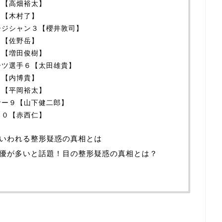
１【高畑裕太】
２【木村了】
ージシャン３【櫻井敦司】
４【佐野岳】
５【増田俊樹】
ーツ選手６【太田雄貴】
７【内博貴】
８【平岡裕太】
サー９【山下健二郎】
１０【赤西仁】
いわれる整形疑惑の真相とは
優が多いと話題！目の整形疑惑の真相とは？