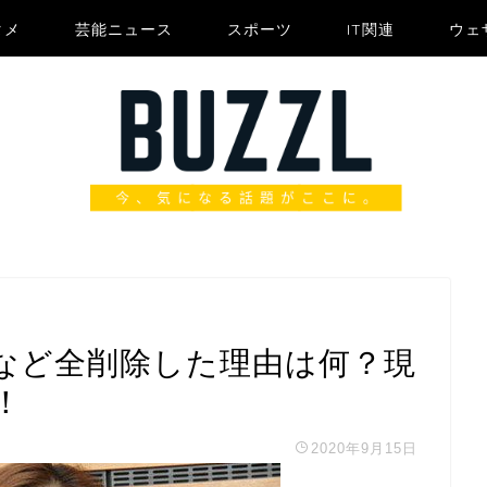
タメ
芸能ニュース
スポーツ
IT関連
ウェ
など全削除した理由は何？現
！
2020年9月15日