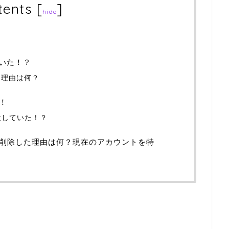
tents
[
]
hide
ていた！？
た理由は何？
！
設していた！？
削除した理由は何？現在のアカウントを特