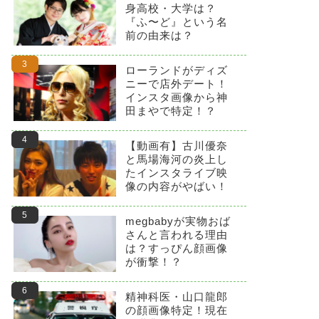
身高校・大学は？
『ふ〜ど』という名
前の由来は？
ローランドがディズ
ニーで店外デート！
インスタ画像から神
田まやで特定！？
【動画有】古川優奈
と馬場海河の炎上し
たインスタライブ映
像の内容がやばい！
megbabyが実物おば
さんと言われる理由
は？すっぴん顔画像
が衝撃！？
精神科医・山口龍郎
の顔画像特定！現在