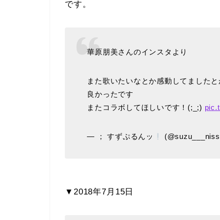
です。
華原朋美さんのインスタより
また歌いたいなとか感動してましたとか
良かったです
またコラボしてほしいです！(;_;)
pic.
— ； すずぷるんッ
(@suzu___nis
▼2018年7月15日