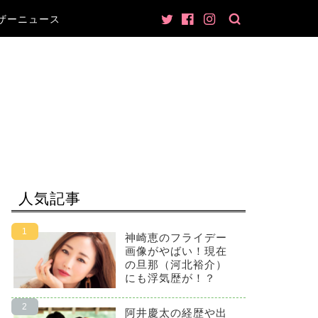
ザーニュース
人気記事
神崎恵のフライデー
画像がやばい！現在
の旦那（河北裕介）
にも浮気歴が！？
阿井慶太の経歴や出