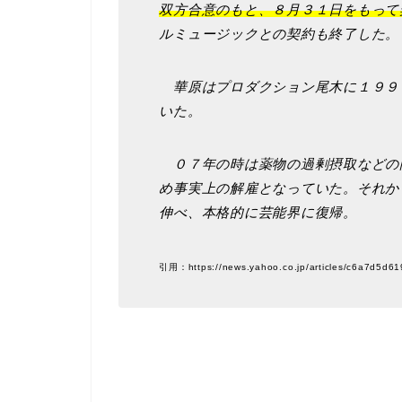
双方合意のもと、８月３１日をもって
ルミュージックとの契約も終了した。
華原はプロダクション尾木に１９９
いた。
０７年の時は薬物の過剰摂取などの
め事実上の解雇となっていた。それか
伸べ、本格的に芸能界に復帰。
引用：https://news.yahoo.co.jp/articles/c6a7d5