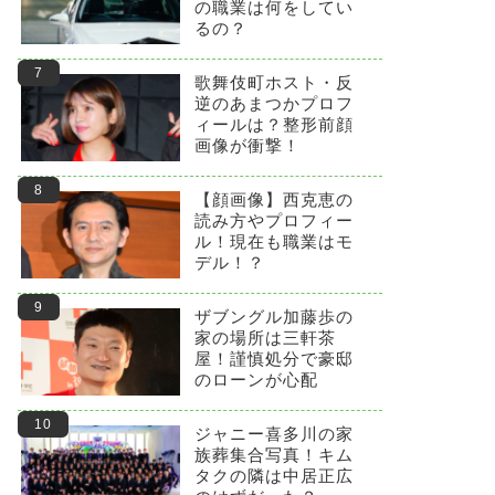
の職業は何をしてい
るの？
歌舞伎町ホスト・反
逆のあまつかプロフ
ィールは？整形前顔
画像が衝撃！
【顔画像】西克恵の
読み方やプロフィー
ル！現在も職業はモ
デル！？
ザブングル加藤歩の
家の場所は三軒茶
屋！謹慎処分で豪邸
のローンが心配
ジャニー喜多川の家
族葬集合写真！キム
タクの隣は中居正広