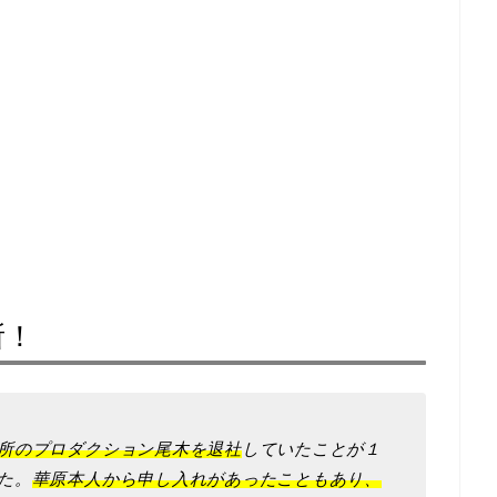
所！
所のプロダクション尾木を退社
していたことが１
た。
華原本人から申し入れがあったこともあり、