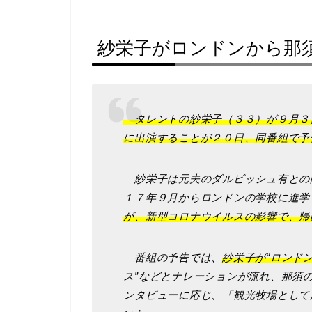
紗栄子がロンドンから那
タレントの紗栄子（３３）が９月３
に出演することが２０日、同番組で予
紗栄子は元夫のダルビッシュ有との
１７年９月からロンドンの学校に進学
が、新型コロナウイルスの影響で、帰
番組の予告では、
紗栄子が“ロンド
ス”などとナレーションが流れ、那須
ンタビューに応じ、「観光牧場として