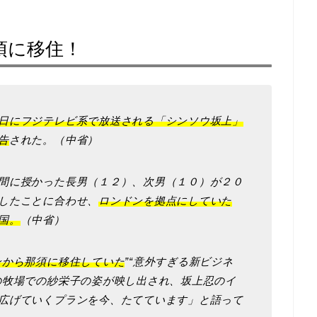
須に移住！
日にフジテレビ系で放送される「シンソウ坂上」
告
された。（中省）
間に授かった長男（１２）、次男（１０）が２０
したことに合わせ、
ロンドンを拠点にしていた
国。
（中省）
ンから那須に移住していた
”“意外すぎる新ビジネ
の牧場での紗栄子の姿が映し出され、坂上忍のイ
広げていくプランを今、たてています」と語って