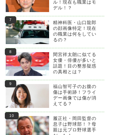
ル！現在も職業はモ
デル！？
精神科医・山口龍郎
の顔画像特定！現在
の職業は何をしてい
るの？
間宮祥太朗に似てる
女優・俳優が多いと
話題！目の整形疑惑
の真相とは？
福山智可子のお腹の
傷は手術跡！フライ
デー画像では傷が消
えてる？
履正社・岡田監督の
息子は野球部！？母
親は元プロ野球選手