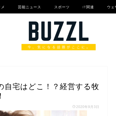
タメ
芸能ニュース
スポーツ
IT関連
ウェ
の自宅はどこ！？経営する牧
！
2020年9月3日