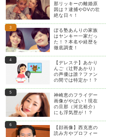
那リッキーの離婚原
因は？逮捕やDVの壮
絶な日々！
ぼる塾あんりの家族
はヤンキー一家だっ
た！？本名や経歴を
徹底調査！
【デレステ】あかり
んご（辻野あかり）
の声優は誰？ファン
の間では特定か！？
神崎恵のフライデー
画像がやばい！現在
の旦那（河北裕介）
にも浮気歴が！？
【顔画像】西克恵の
読み方やプロフィー