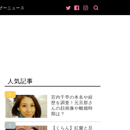
ザーニュース
人気記事
宮内千早の本名や経
歴を調査！元旦那さ
んの顔画像や離婚時
期は？
【くらん】紅蘭と旦