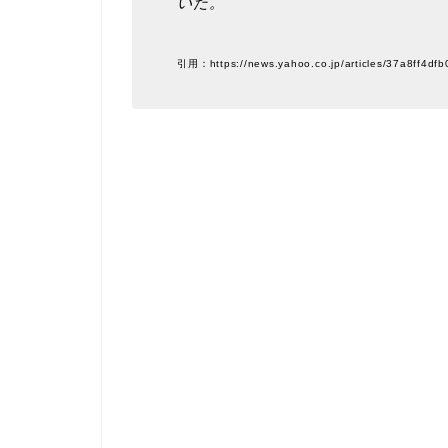
いた。
引用：https://news.yahoo.co.jp/articles/37a8ff4