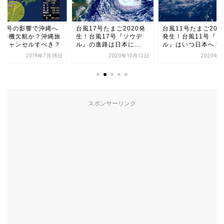
風5号の影響で沖縄へ
台風17号たまご2020発
台風11号たまご202
飛行機欠航か？沖縄旅
生！台風17号『ソウデ
発生！台風11号『ノ
はキャンセルすべき？
ル』の進路は日本に...
ル』はいつ日本へ？
2019年7月18日
2020年10月12日
2020年9
スポンサーリンク