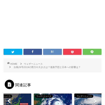
HOME
ウェザーニュース
台風29号2019の勢力や大きさは？進路予想と日本への影響は？
関連記事
ザーニュース
ウェザーニュース
ウェザーニュース