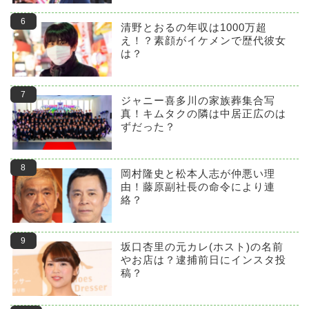
清野とおるの年収は1000万超
え！？素顔がイケメンで歴代彼女
は？
ジャニー喜多川の家族葬集合写
真！キムタクの隣は中居正広のは
ずだった？
岡村隆史と松本人志が仲悪い理
由！藤原副社長の命令により連
絡？
坂口杏里の元カレ(ホスト)の名前
やお店は？逮捕前日にインスタ投
稿？