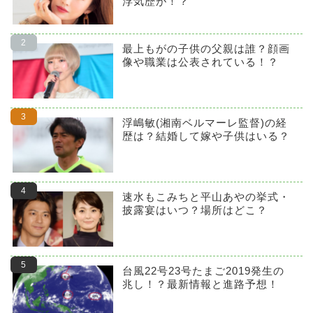
浮気歴が！？
最上もがの子供の父親は誰？顔画
像や職業は公表されている！？
浮嶋敏(湘南ベルマーレ監督)の経
歴は？結婚して嫁や子供はいる？
速水もこみちと平山あやの挙式・
披露宴はいつ？場所はどこ？
台風22号23号たまご2019発生の
兆し！？最新情報と進路予想！