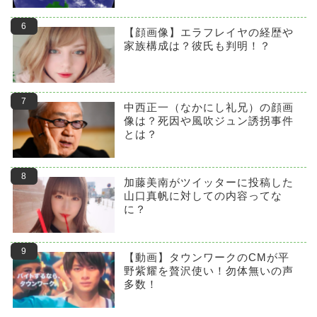
【顔画像】エラフレイヤの経歴や
家族構成は？彼氏も判明！？
中西正一（なかにし礼兄）の顔画
像は？死因や風吹ジュン誘拐事件
とは？
加藤美南がツイッターに投稿した
山口真帆に対しての内容ってな
に？
【動画】タウンワークのCMが平
野紫耀を贅沢使い！勿体無いの声
多数！