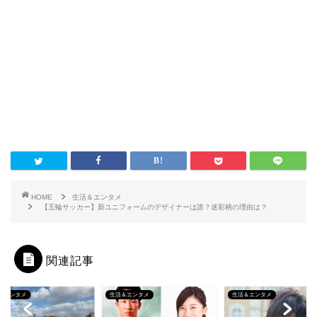
HOME
生活＆エンタメ
【五輪サッカー】新ユニフォームのデザイナーは誰？迷彩柄の理由は？
関連記事
＆エンタメ
生活＆エンタメ
生活＆エンタメ