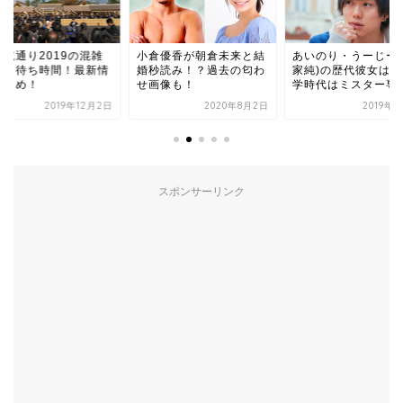
倉優香が朝倉未来と結
あいのり・うーじー(氏
2019年直木賞を受
秒読み！？過去の匂わ
家純)の歴代彼女は？大
た大島真寿美の経歴
画像も！
学時代はミスター専修！
大学や高校、作品につ.
2020年8月2日
2019年9月6日
2019年7
スポンサーリンク