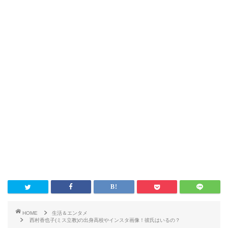
HOME
生活＆エンタメ
西村香也子(ミス立教)の出身高校やインスタ画像！彼氏はいるの？