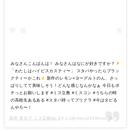
みなさんこんばんは！ みなさんはなにが好きですか？
「わたしはハイビスカスティ〜」 スタバやったらブラッ
クティーかこれ
新作のレモン×ヨーグルトのん、さっ
ぱりしてて美味しそう！どんな感じなんかなぁ 今日もポ
チっとお願いします #ミス立教 #ミスコン #うちらの時
の高校生あるある #スタバ持ってプリクラ #今はタピる
んやろ〜！
西村 香也子 ミス立教No.3
さん(@rikkyo2019miss3)がシェアした投稿 –