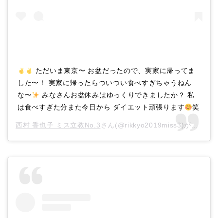
ただいま東京〜 お盆だったので、実家に帰ってま
した〜！ 実家に帰ったらついつい食べすぎちゃうねん
な〜
みなさんお盆休みはゆっくりできましたか？ 私
は食べすぎた分また今日から ダイエット頑張ります
笑
西村 香也子 ミス立教No.3
さん(@rikkyo2019miss3)がシェアした投稿 –