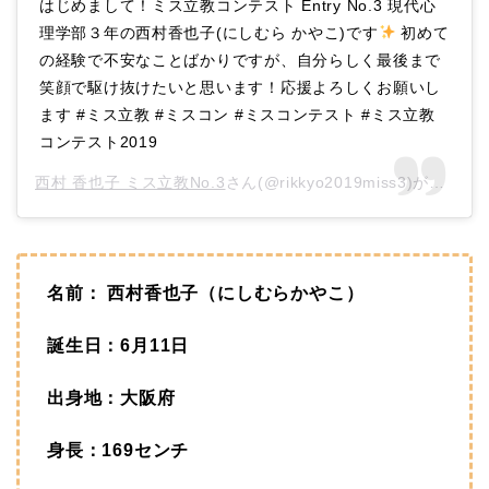
はじめまして！ミス立教コンテスト Entry No.3 現代心
理学部３年の西村香也子(にしむら かやこ)です
初めて
の経験で不安なことばかりですが、自分らしく最後まで
笑顔で駆け抜けたいと思います！応援よろしくお願いし
ます #ミス立教 #ミスコン #ミスコンテスト #ミス立教
コンテスト2019
西村 香也子 ミス立教No.3
さん(@rikkyo2019miss3)がシェアした投稿 –
名前： 西村香也子（にしむらかやこ）
誕生日：6月11日
出身地：大阪府
身長：169センチ