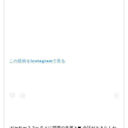
この投稿をInstagramで見る
だ〜れ〜？？w 久々に関西の先輩と❤︎ 会話がとまらんか