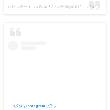
西村 香也子 ミス立教No.3
さん(@rikkyo2019miss3)がシェアした投稿 –
この投稿をInstagramで見る