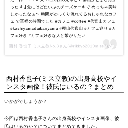
った &甘党にはどたいぷのチーズケーキで めっちゃ美味
しかったなぁ〜 時間がゆっくり流れてるおしゃれなカフ
ェ で至福の時間でした #カフェ #coffee #代官山カフェ
#kashiyamadaikanyama #樫山代官山 #カフェ巡り #カ
フェ好き #カフェ好きな人と繋がりたい
西村 香也子 ミス立教No.3
さん(@rikkyo2019miss3)がシェアした投稿 –
西村香也子(ミス立教)の出身高校やイ
ンスタ画像！彼氏はいるの？まとめ
いかがでしょうか？
今回は西村香也子さんの出身高校やインスタ画像、彼
氏はいるのか？についてまとめてきました。