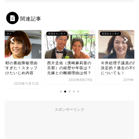
関連記事
＆エンタメ
生活＆エンタメ
生活＆エンタメ
林麻耶の番組降板理由
西片圭佑（濱崎麻莉亜の
今井絵理子議員の辞
やばすぎた！スタッフ
旦那）の経歴や年収は？
決定的？過去の不倫
ら受けたいじめ内容
元嫁との離婚理由は何？
についても！
.
2020年8月29日
2019年1
2020年11月12日
スポンサーリンク