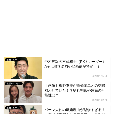
芸能ニュース
中村芝翫の不倫相手（FXトレーダー）
A子は誰？名前や顔画像が特定！？
2021年1月7日
生活＆エンタメ
【画像】板野友美が高橋奎二との交際
匂わせていた！？馴れ初めや妊娠の可
能性は？
2021年1月5日
芸能ニュース
パーマ大佐の離婚理由が悲惨すぎる！