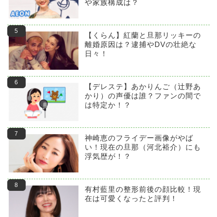
や家族構成は？
【くらん】紅蘭と旦那リッキーの
離婚原因は？逮捕やDVの壮絶な
日々！
【デレステ】あかりんご（辻野あ
かり）の声優は誰？ファンの間で
は特定か！？
神崎恵のフライデー画像がやば
い！現在の旦那（河北裕介）にも
浮気歴が！？
有村藍里の整形前後の顔比較！現
在は可愛くなったと評判！