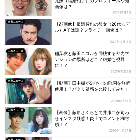
元嫁（結婚相手）のプロフィールや顔
画像は？
2021年1月4日
芸能ニュース
【顔画像】長瀬智也の彼女（20代モデ
ル）A子は誰？フライデー画像は？
2020年12月18日
芸能ニュース
稲葉友と藤田ニコルが同棲する都内マ
ンションの場所はどこ？結婚も視野
に！？
2020年12月2日
芸能ニュース
【動画】田中樹がSKY-HIの歌詞を無断
使用！？パクリ疑惑を比較してみた！
2020年12月1日
芸能ニュース
【画像】藤原さくらと向井康二が匂わ
せインスタ疑惑！炎上でコメント欄封
鎖！？
2020年11月27日
芸能ニュース