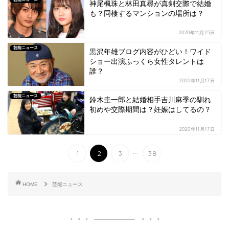
神尾楓珠と林田真尋が真剣交際で結婚
も？同棲するマンションの場所は？
2020年11月25日
芸能ニュース
黒沢年雄ブログ内容がひどい！ワイド
ショー出演ふっくら女性タレントは
誰？
2020年11月17日
芸能ニュース
鈴木圭一郎と結婚相手吉川麻季の馴れ
初めや交際期間は？妊娠はしてるの？
2020年11月17日
...
1
2
3
38
HOME
芸能ニュース