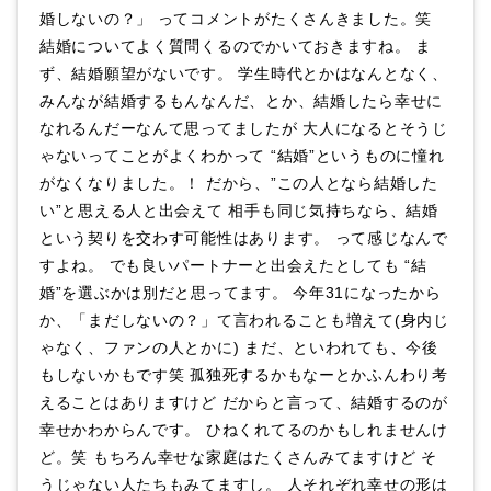
婚しないの？」 ってコメントがたくさんきました。笑
結婚についてよく質問くるのでかいておきますね。 ま
ず、結婚願望がないです。 学生時代とかはなんとなく、
みんなが結婚するもんなんだ、とか、結婚したら幸せに
なれるんだーなんて思ってましたが 大人になるとそうじ
ゃないってことがよくわかって “結婚”というものに憧れ
がなくなりました。！ だから、”この人となら結婚した
い”と思える人と出会えて 相手も同じ気持ちなら、結婚
という契りを交わす可能性はあります。 って感じなんで
すよね。 でも良いパートナーと出会えたとしても “結
婚”を選ぶかは別だと思ってます。 今年31になったから
か、「まだしないの？」て言われることも増えて(身内じ
ゃなく、ファンの人とかに) まだ、といわれても、今後
もしないかもです笑 孤独死するかもなーとかふんわり考
えることはありますけど だからと言って、結婚するのが
幸せかわからんです。 ひねくれてるのかもしれませんけ
ど。笑 もちろん幸せな家庭はたくさんみてますけど そ
うじゃない人たちもみてますし。 人それぞれ幸せの形は