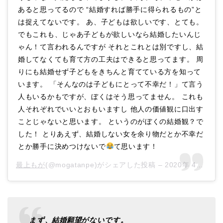
あると思ってるので “結婚すれば勝手に得られるもの”と
は捉えてないです。 あ、子どもは欲しいです、とても。
でもこれも、じゃあ子どもが欲しいなら結婚したいんじ
ゃん！て言われるんですが それとこれとは別ですし、結
婚してなくても育て方の工夫はできると思ってます。 周
りにも結婚せず子どもをきちんと育てている方を知って
います。 「そんなのは子どもにとって不幸だ！」て言う
人もいるかもですが、ぼくはそう思ってません。 これも
人それぞれでいいとおもいますし 他人の価値観に口出す
ことじゃないと思います。 というのがぼくの結婚観？で
した！ とりあえず、結婚しない女を余り物だとか不幸だ
とか勝手に決めつけないで
て思います！
最上もが
(@mogatanpe)がシェアした投稿 –
2020年 4月月15日午前3時40分PDT
まず、結婚願望がないです。