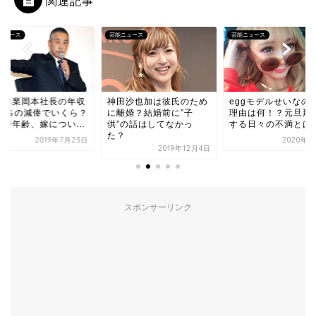
関連記事
ニュース
芸能ニュース
芸能ニュース
本興業岡本社長の年収
神田沙也加は彼氏のため
eggモデルせいなの
50％の減俸でいくら？
に離婚？結婚前に”子
理由は何！？元旦那
歴や年齢、嫁につい...
供”の話はしてなかっ
する日々の不満とは
た？
2019年7月23日
2020年9
2019年12月4日
スポンサーリンク