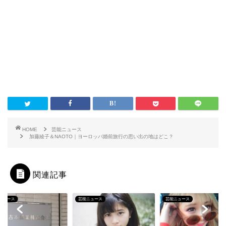
HOME
芸能ニュース
加藤綾子＆NAOTO｜ヨーロッパ婚前旅行の思い出の地はどこ？
関連記事
ニュース
芸能ニュース
芸能ニュース