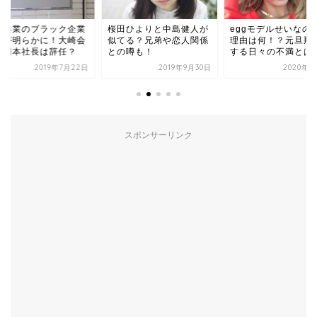
本興業のブラック企業
桜田ひよりと中島健人が
eggモデルせいなの
りが明らかに！大崎会
似てる？兄弟や恋人関係
理由は何！？元旦那
と岡本社長は辞任？
との噂も！
する日々の不満とは
2019年7月22日
2019年9月30日
2020年9
スポンサーリンク