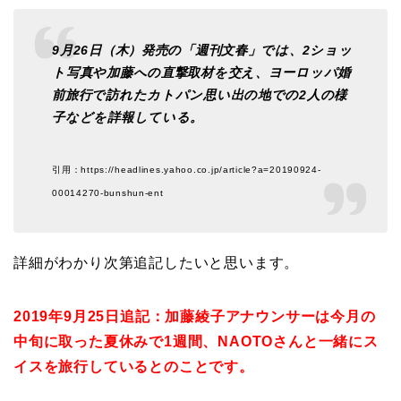
9月26日（木）発売の「週刊文春」では、2ショッ
ト写真や加藤への直撃取材を交え、ヨーロッパ婚
前旅行で訪れたカトパン思い出の地での2人の様
子などを詳報している。
引用：https://headlines.yahoo.co.jp/article?a=20190924-
00014270-bunshun-ent
詳細がわかり次第追記したいと思います。
2019年9月25日追記：加藤綾子アナウンサーは今月の
中旬に取った夏休みで1週間、NAOTOさんと一緒にス
イスを旅行しているとのことです。