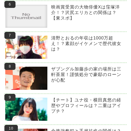
映画賞受賞の大物俳優Xは窪塚洋
介！？沢尻エリカとの関係は？
【東スポ】
清野とおるの年収は1000万超
え！？素顔がイケメンで歴代彼女
は？
ザブングル加藤歩の家の場所は三
軒茶屋！謹慎処分で豪邸のローン
が心配
【チート】ユナ役・横田真悠の経
歴やプロフィールは？二重はアイ
プチ？
金塊強奪犯と手越祐也の関係は？