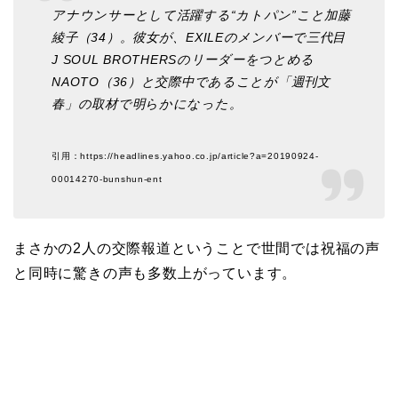
アナウンサーとして活躍する“カトパン”こと加藤
綾子（34）。彼女が、EXILEのメンバーで三代目
J SOUL BROTHERSのリーダーをつとめる
NAOTO（36）と交際中であることが「週刊文
春」の取材で明らかになった。
引用：https://headlines.yahoo.co.jp/article?a=20190924-
00014270-bunshun-ent
まさかの2人の交際報道ということで世間では祝福の声
と同時に驚きの声も多数上がっています。