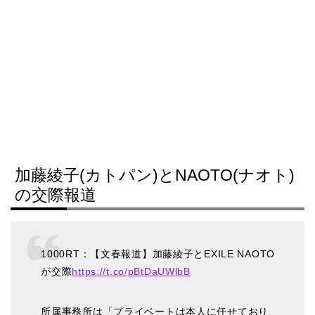
加藤綾子(カトパン)とNAOTO(ナオト)
の交際報道
1000RT：【文春報道】加藤綾子とEXILE NAOTO
が交際
https://t.co/pBtDaUWlbB
所属事務所は「プライベートは本人に任せており